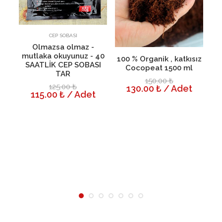
1
Sepete Ekle
Detayı
CEP SOBASI
Olmazsa olmaz -
mutlaka okuyunuz - 40
Sepete Ekle
Detayı
100 % Organik , katkısız
SAATLİK CEP SOBASI
Cocopeat 1500 ml
TAR
150.00 ₺
125.00 ₺
130.00 ₺ / Adet
115.00 ₺ / Adet