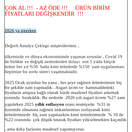
ÇOK AL !!! - AZ ÖDE !!! ÜRÜN BİRİM
FİYATLARI DEĞİŞKENDİR !!!
2026 ya girerken
Değerli Antalya Çekirge müşterilerimiz ,
ülkemizde ve dünya ekonomisinde yaşanan sorunlar , Covid 19
ile birlikte ve değişik nedenlerden dolayı son 5 yılda birçok
ürüne her yıl %50 hatta kimi ürünlerde %150 zam uygulanması
hepimize bu zorlu süreci yaşatmaktadır.
2025 Ocak ayından bu yana , her şeye rağmen ürünlerimize hiç
bir şekilde zam yapmadık . Asgari ücret ve hammaddedeki
fiyatların artışına bağlı olarak bizde maalesef fiyatları artırmak
zorunda bırakıldık. Bu nedenle 2026 yılı asgari
ücrete
%27 zam
yapılırken 2025
yıllık enflasyon
oranı resmiyette %31 in
üzerinde olmasına rağmen imkanlarımızı zorlayarak kimi
ürünlerimizde hiç zam yapmazken kimi ürünlerimizde % 10 ile
%22 oranında çok düşük tutarak fiyatları yükseltmekten kaçındık
, ama daha fazlasını maalesef yapamıyoruz.