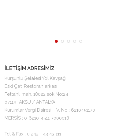
İLETİŞİM ADRESİMİZ
Kurşunlu Şelalesi Yol Kavşağı
Eski Çatı Restoran arkası
Fettahlı mah. 18022 sok No:24
07119
AKSU / ANTALYA
Kurumlar Vergi Dairesi V. No : 6210451170
MERSİS : 0-6210-4511-7000018
Tel & Fax : 0 242 - 43 43 111