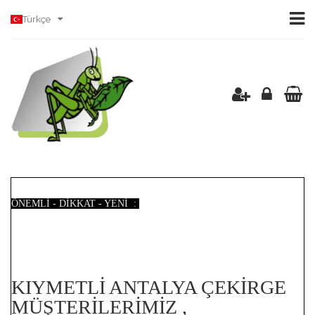
Türkçe
ÖNEMLİ - DİKKAT - YENİ :
KIYMETLİ ANTALYA ÇEKİRGE
MÜŞTERİLERİMİZ ,