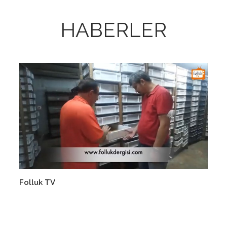
HABERLER
Devamını Oku
Folluk TV
FO
18.