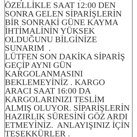
ÖZELLİKLE SAAT 12:00 DEN
SONRA GELEN SİPARİŞLERİN
BİR SONRAKİ GÜNE KAYMA
İHTİMALİNİN YÜKSEK
OLDUĞUNU BİLGİNİZE
SUNARIM .
LÜTFEN SON DAKİKA SİPARİŞ
GEÇİP AYNI GÜN
KARGOLANMASINI
BEKLEMEYİNİZ . KARGO
ARACI SAAT 16:00 DA
KARGOLARINIZI TESLİM
ALMIŞ OLUYOR. SİPARİŞLERİN
HAZIRLIK SÜRESİNİ GÖZ ARDI
ETMEYİNİZ. ANLAYIŞINIZ İÇİN
TEŞEKKÜRLER .