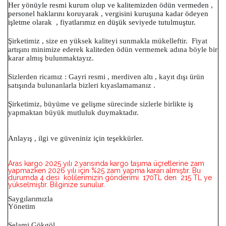
Her yönüyle resmi kurum olup ve kalitemizden ödün vermeden ,
personel haklarını koruyarak , vergisini kuruşuna kadar ödeyen
işletme olarak , fiyatlarımız en düşük seviyede tutulmuştur.
Şirketimiz , size en yüksek kaliteyi sunmakla mükelleftir. Fiyat
artışını minimize ederek kaliteden ödün vermemek adına böyle bir
karar almış bulunmaktayız.
Sizlerden ricamız : Gayri resmi , merdiven altı , kayıt dışı ürün
satışında bulunanlarla bizleri kıyaslamamanız .
Şirketimiz, büyüme ve gelişme sürecinde sizlerle birlikte iş
yapmaktan büyük mutluluk duymaktadır.
Anlayış , ilgi ve güveniniz için teşekkürler.
Aras kargo 2025 yılı 2.yarısında kargo taşıma üçretlerine zam
yapmazken 2026 yılı için %25 zam yapma kararı almıştır. Bu
durumda 4 desi kolilerimizin gönderimi 170TL den 215 TL ye
yükselmiştir. Bilginize sunulur.
Saygılarımızla
Yönetim
Selami Gökgöl