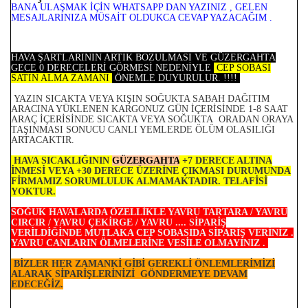
BANA ULAŞMAK İÇİN WHATSAPP DAN YAZINIZ , GELEN
MESAJLARINIZA MÜSAİT OLDUKCA CEVAP YAZACAĞIM .
HAVA ŞARTLARININ ARTIK BOZULMASI VE GÜZERGAHTA
GECE 0 DERECELERİ GÖRMESİ NEDENİYLE
CEP SOBASI
SATIN ALMA ZAMANI
ÖNEMLE DUYURULUR. !!!!
YAZIN SICAKTA VEYA KIŞIN SOĞUKTA SABAH DAĞITIM
ARACINA YÜKLENEN KARGONUZ GÜN İÇERİSİNDE 1-8 SAAT
ARAÇ İÇERİSİNDE SICAKTA VEYA SOĞUKTA ORADAN ORAYA
TAŞINMASI SONUCU CANLI YEMLERDE ÖLÜM OLASILIĞI
ARTACAKTIR.
HAVA SICAKLIĞININ
GÜZERGAHTA
+7 DERECE ALTINA
İNMESİ VEYA +30 DERECE ÜZERİNE ÇIKMASI DURUMUNDA
FİRMAMIZ SORUMLULUK ALMAMAKTADIR. TELAFİSİ
YOKTUR.
SOĞUK HAVALARDA ÖZELLİKLE YAVRU TARTARA / YAVRU
CIRCIR / YAVRU ÇEKİRGE / YAVRU .... SİPARİŞ
VERİLDİĞİNDE MUTLAKA CEP SOBASIDA SİPARİŞ VERİNİZ .
YAVRU CANLARIN ÖLMELERİNE VESİLE OLMAYINIZ .
BİZLER HER ZAMANKİ GİBİ GEREKLİ ÖNLEMLERİMİZİ
ALARAK SİPARİŞLERİNİZİ GÖNDERMEYE DEVAM
EDECEĞİZ.