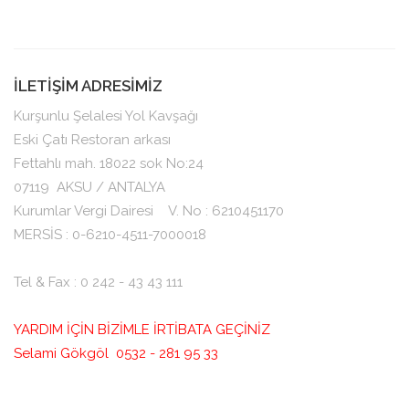
İLETİŞİM ADRESİMİZ
Kurşunlu Şelalesi Yol Kavşağı
Eski Çatı Restoran arkası
Fettahlı mah. 18022 sok No:24
07119
AKSU / ANTALYA
Kurumlar Vergi Dairesi V. No : 6210451170
MERSİS : 0-6210-4511-7000018
Tel & Fax : 0 242 - 43 43 111
YARDIM İÇİN BİZİMLE İRTİBATA GEÇİNİZ
Selami Gökgöl 0532 - 281 95 33