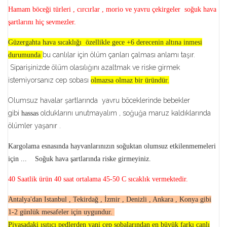
Hamam böceği türleri , cırcırlar , morio ve yavru çekirgeler soğuk hava
şartlarını hiç sevmezler.
Güzergahta hava sıcaklığı özellikle gece +6 derecenin altına inmesi
bu canlılar için ölüm çanları çalması anlamı taşır.
durumunda
Siparişinizde ölüm olasılığını azaltmak ve riske girmek
istemiyorsanız cep sobası
olmazsa olmaz bir üründür.
Olumsuz havalar şartlarında yavru böceklerinde bebekler
gibi
olduklarını unutmayalım , soğuğa maruz kaldıklarında
hassas
ölümler yaşanır .
Kargolama esnasında hayvanlarınızın soğuktan olumsuz etkilenmemeleri
için ...
Soğuk hava şartlarında riske girmeyiniz.
40 Saatlik ürün 40 saat ortalama 45-50 C sıcaklık vermektedir.
Antalya'dan Istanbul , Tekirdağ , İzmir , Denizli , Ankara , Konya gibi
1-2 günlük mesafeler için uygundur.
Piyasadaki ısıtıcı pedlerden yani cep sobalarından en büyük farkı canlı