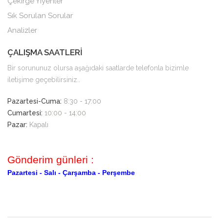
Çekirge Yiyenler
Sık Sorulan Sorular
Analizler
ÇALIŞMA SAATLERİ
Bir sorununuz olursa aşağıdaki saatlarde telefonla bizimle
iletişime geçebilirsiniz..
Pazartesi-Cuma:
8:30 - 17:00
Cumartesi:
10:00 - 14:00
Pazar:
Kapalı
Gönderim günleri :
Pazartesi -
Salı -
Çarşamba -
Perşembe