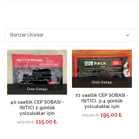
Benzer Ürünler
Ürün Detayı
Ürün Detayı
Sepete Ekle
72 saatlik CEP SOBASI -
ISITICI. 3-4 günlük
Sepete Ekle
40 saatlik CEP SOBASI -
yolculuklar için
ISITICI 2 günlük
yolculuklar için
195.00 ₺
215.00 ₺
115.00 ₺
125.00 ₺