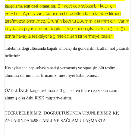
Bir adet cep sobası bir kutu için
kargolama için özel olmasıdır.
yeterlidir. Aynı sipariş kutusuna bir adetten fazla taleb edilmesi
tarafımızca önerilmez.
Ürünün boyutu 200mm x 95mm dir , yarım
boyda ve piyasa ürünü değildir.
Poşetinden çıkarıldıktan 5 ile 15 dk
sonra havayla reaksiyona girerek dışarı ısı vermeye başlar.
Talebiniz doğrultusunda kapalı ambalaj da gönderilir. Lütfen not yazarak
belirtiniz.
Kış
aylarında cep sobası siparişi vermemiş ve siparişin ölü teslim
alınması durumunda firmamız mesuliyet kabul etmez .
ÖZELLİKLE
kargo teslimatı 2-3 gün süren illere cep sobası satın
alınmış olsa dahi RİSK müşteriye aittir.
TECRÜBELERİMİZ DOĞRULTUSUNDA ÜRÜNLERİMİZ KIŞ
AYLARINDA %98 CANLI VE SAĞLAM ULAŞMAKTA.