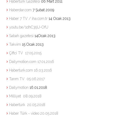
Habertürk Gazetesi
06 Mart 2011
Haberdar.com
7 Şubat 2009
Haber 7 TV / iha.com.tr
14 Ocak 2013
youtu.be/1dhC35U-OfU
Sabah gazetesi
14Ocak 2013
Takvim
15 Ocak 2013
Çiftci TV
17.05.2015
Dailymotion.com
17.01.2016
Haberturk.com
16.03.2016
Tarım TV
05.06.2017
Dailymotion
16.01.2018
Milliyet
08.09.2018
Haberturk
20.05.2018
Haber Türk - video
20.05.2018