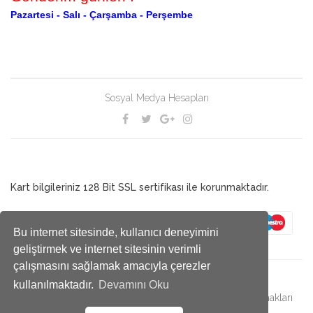
Pazartesi -
Salı -
Çarşamba -
Perşembe
Sosyal Medya Hesapları
Kart bilgileriniz 128 Bit SSL sertifikası ile korunmaktadır.
Bu internet sitesinde, kullanıcı deneyimini
geliştirmek ve internet sitesinin verimli
çalışmasını sağlamak amacıyla çerezler
kullanılmaktadır.
Devamını Oku
© 2019 Antalya Çekirge bir MİRA kuruluşudur. - Bütün hakları
saklıdır.