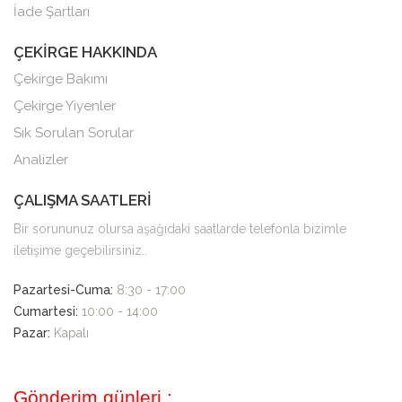
İade Şartları
ÇEKİRGE HAKKINDA
Çekirge Bakımı
Çekirge Yiyenler
Sık Sorulan Sorular
Analizler
ÇALIŞMA SAATLERİ
Bir sorununuz olursa aşağıdaki saatlarde telefonla bizimle
iletişime geçebilirsiniz..
Pazartesi-Cuma:
8:30 - 17:00
Cumartesi:
10:00 - 14:00
Pazar:
Kapalı
Gönderim günleri :