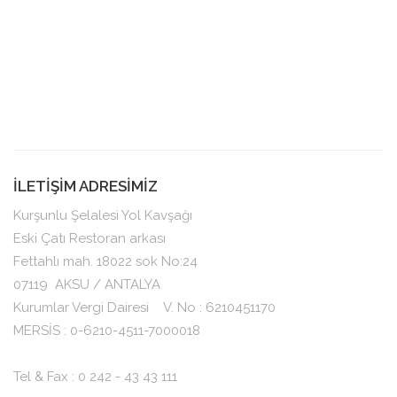
İLETİŞİM ADRESİMİZ
Kurşunlu Şelalesi Yol Kavşağı
Eski Çatı Restoran arkası
Fettahlı mah. 18022 sok No:24
07119
AKSU / ANTALYA
Kurumlar Vergi Dairesi V. No : 6210451170
MERSİS : 0-6210-4511-7000018
Tel & Fax : 0 242 - 43 43 111