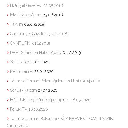
HÜrriyet Gazetesi
22.05.2018
İhlas Haber Ajansı
23.08.2018
Takvim
08.09.2018
Cumhuriyet Gazetesi
30.11.2018
CNNTURK
01.12.2019
DHA Demirören Haber Ajansı
01.12.2019
Yeni Haber
22.01.2020
Memurlar.net
22.01.2020
Tarım ve Orman Bakanlığı tanıtım filmi
09.04.2020
SonDakika.com
27.04.2020
FOLLUK Dergisi'nde röportajımız
18.05.2020
Folluk TV
10.10.2020
Tarım ve Orman Bakanlığı ( KÖY KAHVESİ - CANLI YAYIN
)
10.12.2020