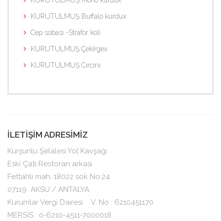
KURUTULMUŞ Morio kurdux
KURUTULMUŞ Buffalo kurdux
Cep sobası -Strafor koli
KURUTULMUŞ Çekirgex
KURUTULMUŞ Cırcırx
İLETİŞİM ADRESİMİZ
Kurşunlu Şelalesi Yol Kavşağı
Eski Çatı Restoran arkası
Fettahlı mah. 18022 sok No:24
07119
AKSU / ANTALYA
Kurumlar Vergi Dairesi V. No : 6210451170
MERSİS : 0-6210-4511-7000018