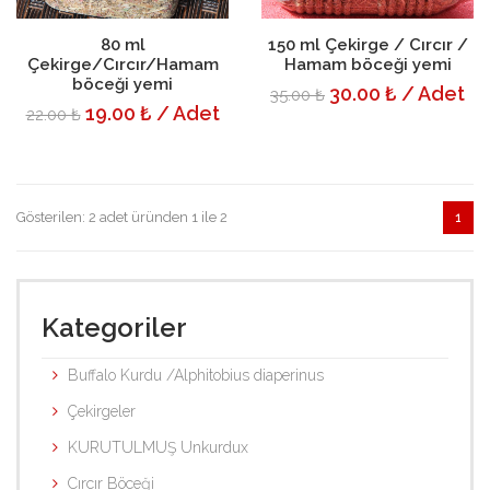
Sepete Ekle
Detayı
Sepete Ekle
Detayı
80 ml
150 ml Çekirge / Cırcır /
Çekirge/Cırcır/Hamam
Hamam böceği yemi
böceği yemi
30.00 ₺ / Adet
35.00 ₺
19.00 ₺ / Adet
22.00 ₺
Gösterilen: 2 adet üründen 1 ile 2
1
Kategoriler
Buffalo Kurdu /Alphitobius diaperinus
Çekirgeler
KURUTULMUŞ Unkurdux
Cırcır Böceği