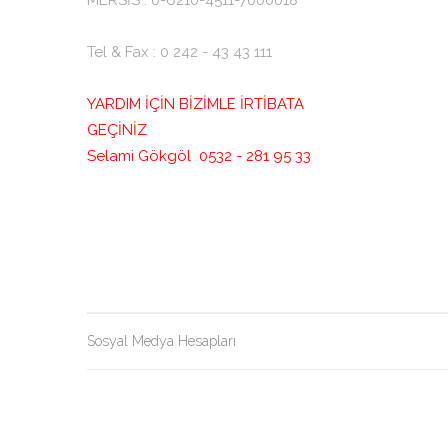
Tel & Fax : 0 242 - 43 43 111
YARDIM İÇİN BİZİMLE İRTİBATA
GEÇİNİZ
Selami Gökgöl 0532 - 281 95 33
Sosyal Medya Hesapları