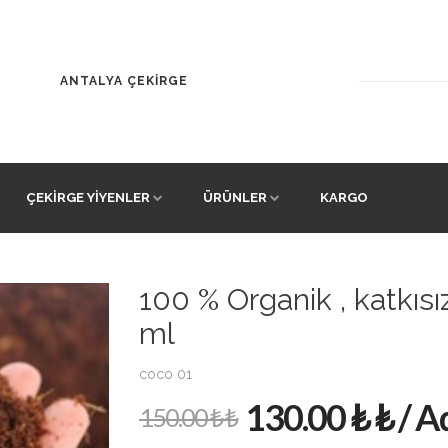
ANTALYA ÇEKİRGE
ÇEKIRGE YIYENLER
ÜRÜNLER
KARGO
100 % Organik , katkıs
ml
coco 01
130.00 ₺ ₺ / A
150.00 ₺ ₺