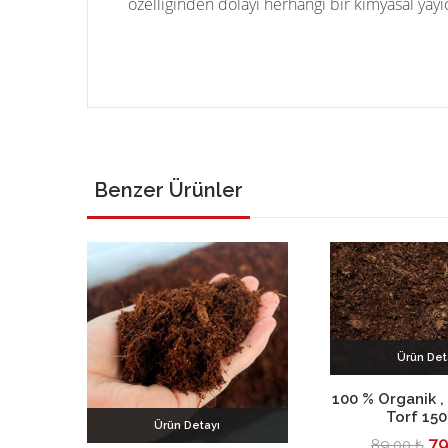
özelliğinden dolayı herhangi bir kimyasal yayı
Benzer Ürünler
Ürün Det
Sepete E
100 % Organik , 
Torf 15
Ürün Detayı
79
89.00 ₺