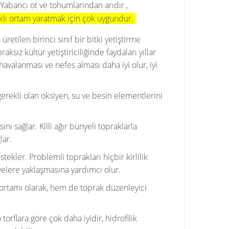
, Yabancı ot ve tohumlarından arıdır ,
ıklı ortam yaratmak için çok uygundur.
retilen birinci sınıf bir bitki yetiştirme
ksız kültür yetiştiriciliğinde faydaları yıllar
avalanması ve nefes alması daha iyi olur, iyi
gerekli olan oksiyen, su ve besin elementlerini
nı sağlar. Killi ağır bünyeli topraklarla
lar.
kler. Problemli toprakları hiçbir kirlilik
yelere yaklaşmasına yardımcı olur.
 ortamı olarak, hem de toprak düzenleyici
rflara göre çok daha iyidir, hidrofilik