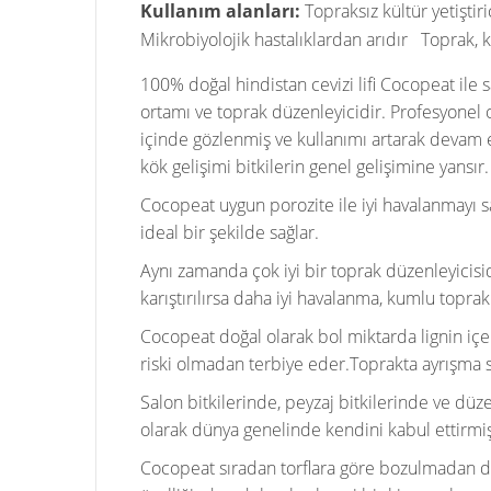
Kullanım alanları:
Topraksız kültür yetiştiri
Mikrobiyolojik hastalıklardan arıdır Toprak, 
100% doğal hindistan cevizi lifi Cocopeat ile sa
ortamı ve toprak düzenleyicidir. Profesyonel ola
içinde gözlenmiş ve kullanımı artarak devam et
kök gelişimi bitkilerin genel gelişimine yansır.
Cocopeat uygun porozite ile iyi havalanmayı sa
ideal bir şekilde sağlar.
Aynı zamanda çok iyi bir toprak düzenleyicisidi
karıştırılırsa daha iyi havalanma, kumlu toprak
Cocopeat doğal olarak bol miktarda lignin içe
riski olmadan terbiye eder.Toprakta ayrışma s
Salon bitkilerinde, peyzaj bitkilerinde ve dü
olarak dünya genelinde kendini kabul ettirmiş
Cocopeat sıradan torflara göre bozulmadan daha