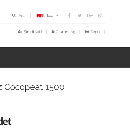
Ara
Türkçe
Şimdi Katıl
Oturum Aç
Sepet
ız Cocopeat 1500
det