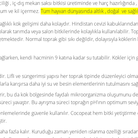
ciliği , iç-dış mekan saksı bitkisi üretiminde ve harç hazırlığında 
kum ve kil içermez.
Tüm hayvan dünyasında altlık , doğal ve sağl
ğlıklı kök gelişimi daha kolaydır. Hindistan cevizi kabuklarından ü
rak tarımda veya salon bitkilerinde kolaylıkla kullanılabilir. Topra
mektedir. Normal toprak gibi sıkı değildir, dolayısıyla köklerin h
ğlarken, kendi hacminin 9 katına kadar su tutabilir. Kökler için 
r. Lifli ve süngerimsi yapısı her toprak tipinde düzenleyici olması
larla karışırsa daha iyi su ve besin elementlerinin tutulmasını sağ
rir, bu da kök bölgesinde faydalı mikroorganizma oluşumunu deste
üreci yavaştır. Bu ayrışma süreci toprağın pH’ının optimum sevi
zenlemelerinde güvenle kullanılır. Cocopeat hem bitki yetiştirme
tir.
 fazla kalır. Kuruduğu zaman yeniden ıslanma özelliği sıradan to