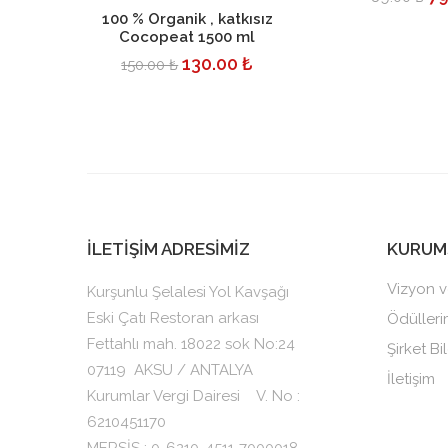
Sepete Ekle
100 % Organik , katkısız
Cocopeat 1500 ml
130.00 ₺
150.00 ₺
İLETİŞİM ADRESİMİZ
KURUM
Vizyon v
Kurşunlu Şelalesi Yol Kavşağı
Eski Çatı Restoran arkası
Ödülleri
Fettahlı mah. 18022 sok No:24
Şirket Bil
07119
AKSU / ANTALYA
İletişim
Kurumlar Vergi Dairesi V. No :
6210451170
MERSİS : 0-6210-4511-7000018