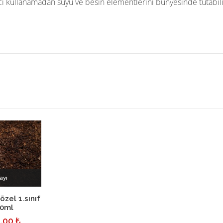
cı kullanamadan suyu ve besin elementlerini bünyesinde tutabilir,
ayı
kle
özel 1.sınıf
00ml
.00 ₺