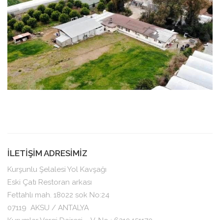
İLETİŞİM ADRESİMİZ
Kurşunlu Şelalesi Yol Kavşağı
Eski Çatı Restoran arkası
Fettahlı mah. 18022 sok No:24
07119
AKSU / ANTALYA