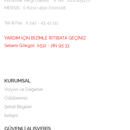
Kurumlar Vergi Dairesi V. No : 6210451170
MERSİS : 0-6210-4511-7000018
Tel & Fax : 0 242 - 43 43 111
YARDIM İÇİN BİZİMLE İRTİBATA GEÇİNİZ
Selami Gökgöl 0532 - 281 95 33
KURUMSAL
Vizyon ve Değerler
Ödüllerimiz
Şirket Bilgileri
İletişim
GÜVENLİ ALIŞVERİŞ