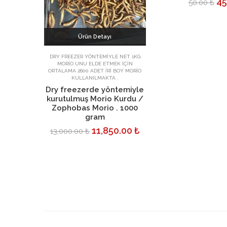
45
50.00 ₺
Ürün Detayı
Sepete Ekle
DRY FREEZER YÖNTEMIYLE NET 1KG
MORIO UNU ELDE ETMEK IÇIN
ORTALAMA 2600 ADET İRİ BOY MORIO
KULLANILMAKTA .
Dry freezerde yöntemiyle
kurutulmuş Morio Kurdu /
Zophobas Morio . 1000
gram
11,850.00 ₺
13,000.00 ₺