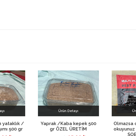
ayı
Ürün Detayı
Ür
kle
Sepete Ekle
Se
n yataklık /
Yaprak /Kaba kepek 500
Olmazsa o
ımı 500 gr
gr ÖZEL ÜRETİM
okuyunuz 
SOB