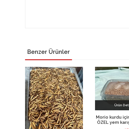
Benzer Ürünler
Ürün Det
Sepete E
Morio kurdu içi
ÖZEL yem karış