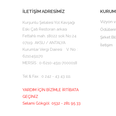
İLETİŞİM ADRESİMİZ
KURUM
Vizyon v
Kurşunlu Şelalesi Yol Kavşağı
Eski Çatı Restoran arkası
Ödülleri
Fettahlı mah. 18022 sok No:24
Şirket Bil
07119
AKSU / ANTALYA
İletişim
Kurumlar Vergi Dairesi V. No :
6210451170
MERSİS : 0-6210-4511-7000018
Tel & Fax : 0 242 - 43 43 111
YARDIM İÇİN BİZİMLE İRTİBATA
GEÇİNİZ
Selami Gökgöl 0532 - 281 95 33