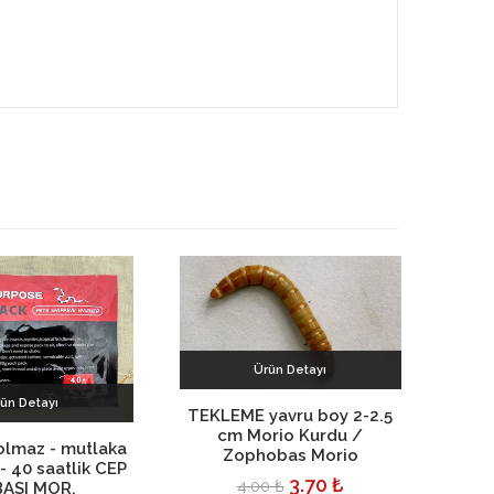
Ürün Detayı
ün Detayı
Sepete Ekle
TEKLEME yavru boy 2-2.5
30 ad
cm Morio Kurdu /
Mori
pete Ekle
lmaz - mutlaka
Zophobas Morio
- 40 saatlik CEP
3.70 ₺
4.00 ₺
ASI MOR.