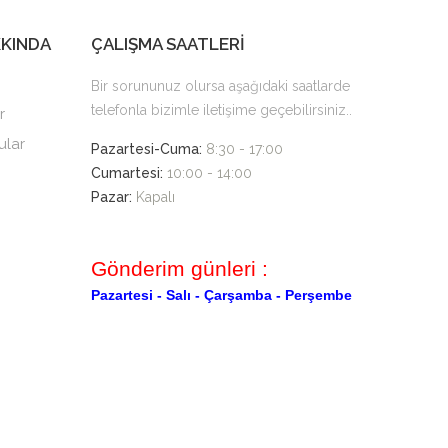
KKINDA
ÇALIŞMA SAATLERİ
Bir sorununuz olursa aşağıdaki saatlarde
telefonla bizimle iletişime geçebilirsiniz..
r
ular
Pazartesi-Cuma:
8:30 - 17:00
Cumartesi:
10:00 - 14:00
Pazar:
Kapalı
Gönderim günleri :
Pazartesi -
Salı -
Çarşamba -
Perşembe