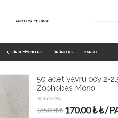
ANTALYA ÇEKİRGE
ÇEKIRGE YIYENLER
ÜRÜNLER
KARGO
50 adet yavru boy 2-2
Zophobas Morio
MOR-YAV-050
170.00 ₺ ₺ / 
185.00 ₺ ₺