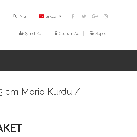
Ara
Türkçe
Şimdi Katıl
Oturum Aç
Sepet
.5 cm Morio Kurdu /
PAKET